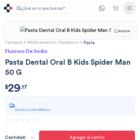
¿Qué es lo que buscas?
Ampliar
Farmacia
Medicamentos-Genéricos
Pasta
Fluoruro De Sodio
Pasta Dental Oral B Kids Spider Man
50 G
29
$
29.1766
$
.
17
Envío a todo México
Cantidad:
Agregar al carrito