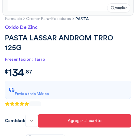
Ampliar
Farmacia
Crema-Para-Rozaduras
PASTA
Oxido De Zinc
PASTA LASSAR ANDROM TRRO
125G
Presentación: Tarro
134
$
134.8753
$
.
87
Envío a todo México
Cantidad:
Agregar al carrito