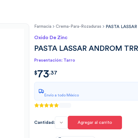
Farmacia
Crema-Para-Rozaduras
PASTA LASSA
Oxido De Zinc
PASTA LASSAR ANDROM TRR
Presentación: Tarro
73
$
73.3761
$
.
37
Envío a todo México
Cantidad:
Agregar al carrito