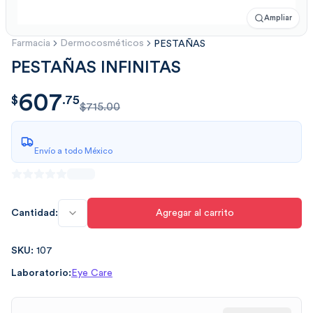
Ampliar
Farmacia
Dermocosméticos
PESTAÑAS
PESTAÑAS INFINITAS
607
$
607.75
$
.
75
$715.00
Envío a todo México
Cantidad:
Agregar al carrito
SKU:
107
Laboratorio:
Eye Care