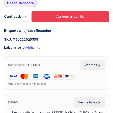
Necesita receta
Cantidad:
Agregar al carrito
Etiquetas:
Levofloxacino
SKU:
7502226293981
Laboratorio:
Alpharma
Ver más
MÉTODOS DE PAGO
Hasta 6 meses sin intereses
Ver detalles
ENVÍO
Envío gratis en compras +$1500 MXN en CDMX, a 30km