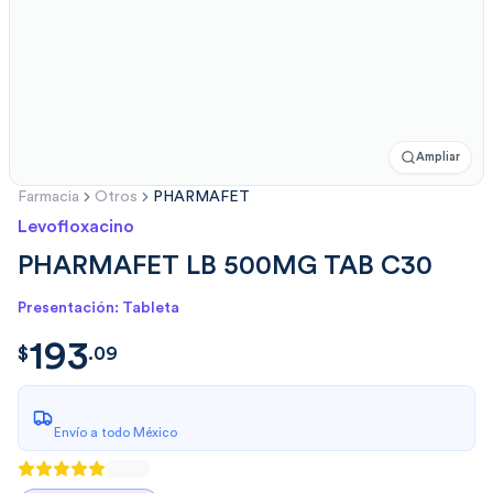
Ampliar
Farmacia
Otros
PHARMAFET
Levofloxacino
PHARMAFET LB 500MG TAB C30
Presentación: Tableta
193
$
193.0950
$
.
09
Envío a todo México