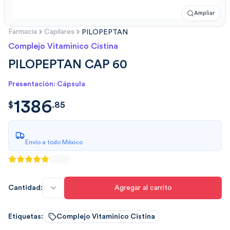
Ampliar
Farmacia
Capilares
PILOPEPTAN
Complejo Vitaminico Cistina
PILOPEPTAN CAP 60
Presentación: Cápsula
1386
$
1386.853775999999734
$
.
85
Envío a todo México
Cantidad:
Agregar al carrito
Etiquetas:
Complejo Vitaminico Cistina