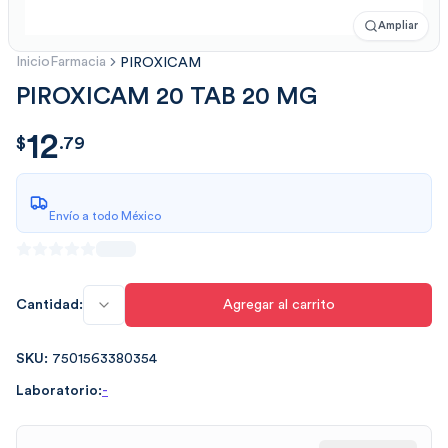
Ampliar
Inicio
Farmacia
PIROXICAM
PIROXICAM 20 TAB 20 MG
12
$
12.79
$
.
79
Envío a todo México
Cantidad:
Agregar al carrito
SKU:
7501563380354
Laboratorio:
-