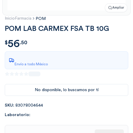
Ampliar
Inicio
Farmacia
POM
POM LAB CARMEX FSA TB 10G
56
$
56.50
$
.
50
Envío a todo México
No disponible, lo buscamos por tí
SKU:
83078004644
Laboratorio: