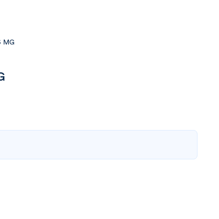
5 MG
G