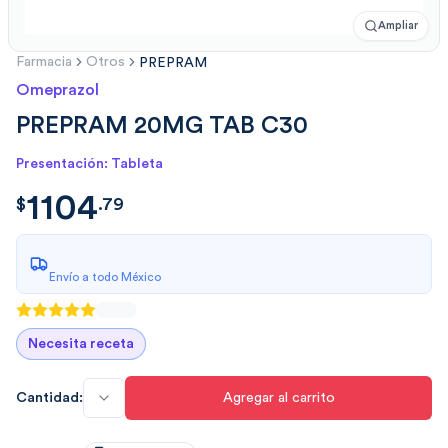
Ampliar
Farmacia
Otros
PREPRAM
Omeprazol
PREPRAM 20MG TAB C30
Presentación: Tableta
1104
$
1104.7911
$
.
79
Envío a todo México
Necesita receta
Cantidad:
Agregar al carrito