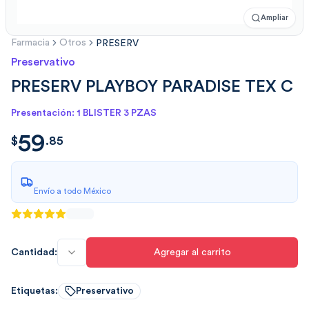
Ampliar
Farmacia
Otros
PRESERV
Preservativo
PRESERV PLAYBOY PARADISE TEX C
Presentación: 1 BLISTER 3 PZAS
59
$
59.85
$
.
85
Envío a todo México
Cantidad:
Agregar al carrito
Etiquetas:
Preservativo