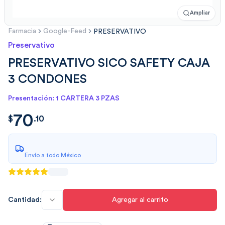
Ampliar
Farmacia
Google-Feed
PRESERVATIVO
Preservativo
PRESERVATIVO SICO SAFETY CAJA
3 CONDONES
Presentación: 1 CARTERA 3 PZAS
70
$
70.101120
$
.
10
Envío a todo México
Cantidad:
Agregar al carrito