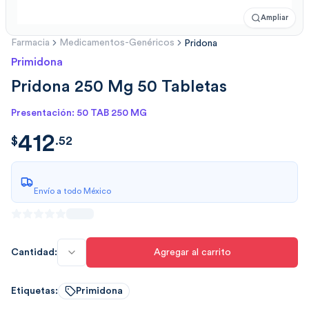
Ampliar
Farmacia
Medicamentos-Genéricos
Pridona
Primidona
Pridona 250 Mg 50 Tabletas
Presentación: 50 TAB 250 MG
412
$
412.5291
$
.
52
Envío a todo México
Cantidad:
Agregar al carrito
Etiquetas:
Primidona