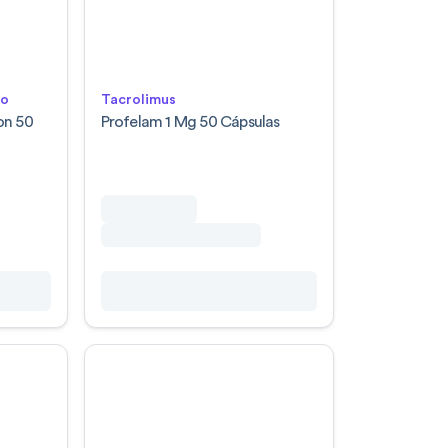
lo
Tacrolimus
on 50
Profelam 1 Mg 50 Cápsulas