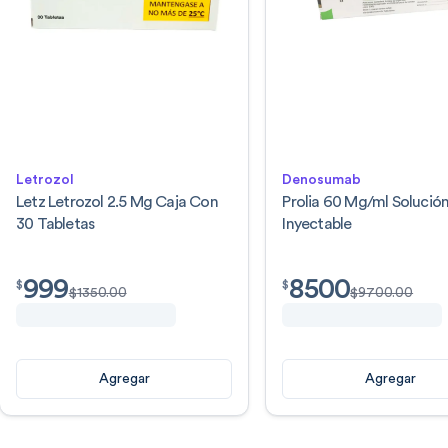
Letrozol
Denosumab
Letz Letrozol 2.5 Mg Caja Con
Prolia 60 Mg/ml Solució
30 Tabletas
Inyectable
999
8500
$
999.00
$
8500.00
$
$
$
1350.00
$
9700.00
Agregar
Agregar