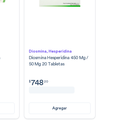
Diosmina, Hesperidina
n
Diosmina Hesperidina 450 Mg /
50 Mg 20 Tabletas
748
$
748.20
$
.
20
Agregar