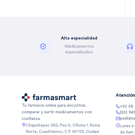
Bella Auro
(
2
)
Benzal
(
1
)
Besins
(
5
)
Besins Healthcare
(
3
)
Alta especialidad
Besins Healthcare Mexico Sa
(
5
)
De
Medicamentos
Besins Healthcare Mexico Sa
(
1
)
especializados
De Cv
Betone
(
4
)
Biancore
(
3
)
Biancore Lab Sa De Cv
(
2
)
Biocodex
(
5
)
Biocodex De Mexico Sa De Cv
(
3
)
Atención 
Bioderma
(
10
)
Tu farmacia online para encontrar,
+52 56
Biogentec
(
1
)
comparar y surtir medicamentos con
(55) 94
Biomep
(
64
)
pedido
confianza.
Biomiral
(
3
)
Chapultepec 360, Piso 6, Oficina 1. Roma
Lunes a
Norte, Cuauhtémoc, C.P. 06700, Ciudad
de 9am 
Biopas
(
1
)