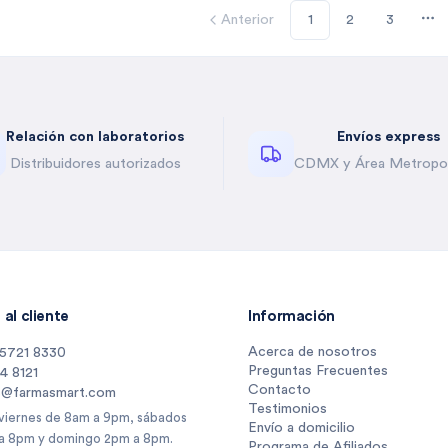
Anterior
1
2
3
Mo
Relación con laboratorios
Envíos express
Distribuidores autorizados
CDMX y Área Metropol
al cliente
Información
Acerca de nosotros
 5721 8330
Preguntas Frecuentes
14 8121
Contacto
s@farmasmart.com
Testimonios
 viernes de 8am a 9pm, sábados
Envío a domicilio
a 8pm y domingo 2pm a 8pm.
Programa de Afiliados