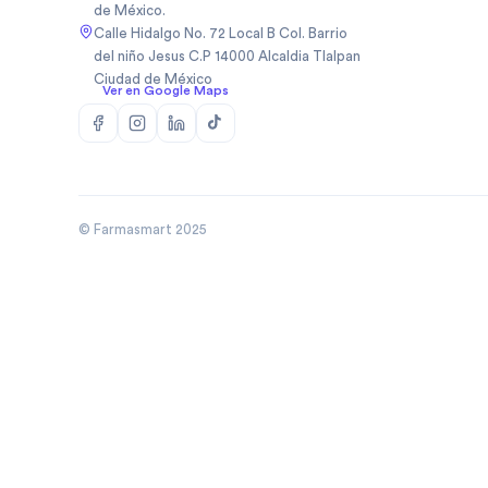
de México.
Biopas Mexico Sa De Cv
(
1
)
Calle Hidalgo No. 72 Local B Col. Barrio
Biosidus
(
1
)
del niño Jesus C.P 14000 Alcaldia Tlalpan
Ciudad de México
Bodycare
(
5
)
Ver en Google Maps
Boehringer
(
50
)
Boehringer Ingelheim Mexico
(
10
)
Bomuca
(
4
)
Boston Medical Device De
(
3
)
Mexic
© Farmasmart 2025
Bristo
(
1
)
Bristol
(
8
)
Bristol Myers Squibb
(
3
)
Bristol Myers Squibb De
(
1
)
Mexico
Broncolin
(
29
)
Brudifarma
(
2
)
Brudifarma Sa De Cv
(
31
)
Bruluagsa
(
9
)
Bruluart
(
28
)