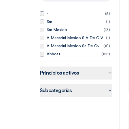
-
(
5
)
3m
(
1
)
3m Mexico
(
13
)
A Menarini Mexico S A De C V
(
1
)
A Menarini Mexico Sa De Cv
(
10
)
Abbott
(
125
)
Abbott Laboratories De
(
14
)
Mexico
Abbvie
(
20
)
Principios activos
Abbvie Farmaceuticos Sa De
(
15
)
Cv
Accord
(
44
)
Subcategorías
Accord Farma Sa De Cv
(
4
)
Accorf
(
1
)
Adn Pharma
(
3
)
Aeromedic
(
2
)
Aerosol Medical Systems
(
4
)