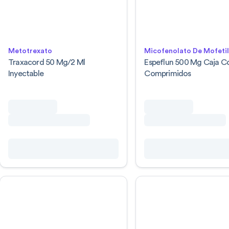
Metotrexato
Micofenolato De Mofeti
Traxacord 50 Mg/2 Ml
Espeflun 500 Mg Caja C
Inyectable
Comprimidos