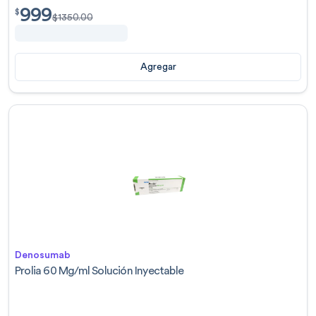
999
$
999.00
$
$
1350.00
Agregar
Denosumab
Prolia 60 Mg/ml Solución Inyectable