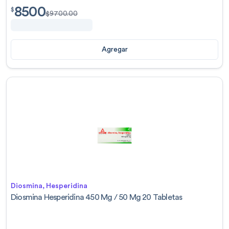
8500
$
8500.00
$
$
9700.00
Agregar
Diosmina, Hesperidina
Diosmina Hesperidina 450 Mg / 50 Mg 20 Tabletas