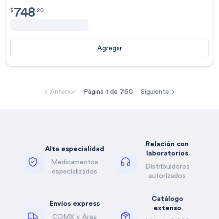
748
$
748.20
$
.
20
Agregar
Anterior
Página
1
de
760
Siguiente
Relación con
Alta especialidad
laboratorios
Medicamentos
Distribuidores
especializados
autorizados
Catálogo
Envíos express
extenso
CDMX y Área