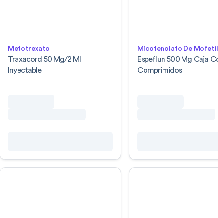
Metotrexato
Micofenolato De Mofeti
Traxacord 50 Mg/2 Ml
Espeflun 500 Mg Caja C
Inyectable
Comprimidos