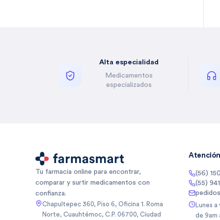
Bella Auro
(
2
)
Benzal
(
1
)
Besins
(
5
)
Besins Healthcare
(
3
)
Alta especialidad
Besins Healthcare Mexico Sa
(
5
)
De
Medicamentos
Besins Healthcare Mexico Sa
(
1
)
especializados
De Cv
Betone
(
4
)
Biancore
(
3
)
Biancore Lab Sa De Cv
(
2
)
Biocodex
(
5
)
Biocodex De Mexico Sa De Cv
(
3
)
Atención 
Bioderma
(
10
)
Tu farmacia online para encontrar,
(56) 15
Biogentec
(
1
)
comparar y surtir medicamentos con
(55) 94
Biomep
(
64
)
pedido
confianza.
Biomiral
(
3
)
Chapultepec 360, Piso 6, Oficina 1. Roma
Lunes a
Norte, Cuauhtémoc, C.P. 06700, Ciudad
de 9am 
Biopas
(
1
)