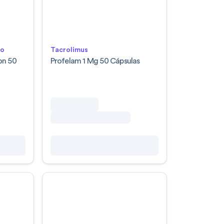
lo
Tacrolimus
on 50
Profelam 1 Mg 50 Cápsulas