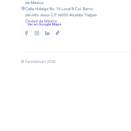
de México.
Biopas Mexico Sa De Cv
(
1
)
Calle Hidalgo No. 72 Local B Col. Barrio
Biosidus
(
1
)
del niño Jesus C.P 14000 Alcaldia Tlalpan
Ciudad de México
Bodycare
(
5
)
Ver en Google Maps
Boehringer
(
50
)
Boehringer Ingelheim Mexico
(
10
)
Bomuca
(
4
)
Boston Medical Device De
(
3
)
Mexic
© Farmasmart 2025
Bristo
(
1
)
Bristol
(
8
)
Bristol Myers Squibb
(
3
)
Bristol Myers Squibb De
(
1
)
Mexico
Broncolin
(
29
)
Brudifarma
(
2
)
Brudifarma Sa De Cv
(
31
)
Bruluagsa
(
9
)
Bruluart
(
28
)