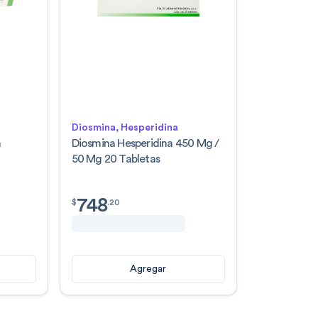
Diosmina, Hesperidina
n
Diosmina Hesperidina 450 Mg /
50 Mg 20 Tabletas
748
$
748.20
$
.
20
Agregar