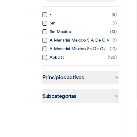
-
(
5
)
3m
(
1
)
3m Mexico
(
13
)
A Menarini Mexico S A De C V
(
1
)
A Menarini Mexico Sa De Cv
(
10
)
Abbott
(
125
)
Abbott Laboratories De
(
14
)
Mexico
Abbvie
(
20
)
Principios activos
Abbvie Farmaceuticos Sa De
(
15
)
Cv
Accord
(
44
)
Subcategorías
Accord Farma Sa De Cv
(
4
)
Accorf
(
1
)
Adn Pharma
(
3
)
Aeromedic
(
2
)
Aerosol Medical Systems
(
4
)