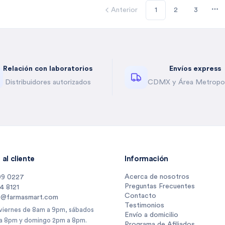
Anterior
1
2
3
Mo
Relación con laboratorios
Envíos express
Distribuidores autorizados
CDMX y Área Metropol
al cliente
Información
Acerca de nosotros
09 0227
Preguntas Frecuentes
14 8121
Contacto
s@farmasmart.com
Testimonios
 viernes de 8am a 9pm, sábados
Envío a domicilio
a 8pm y domingo 2pm a 8pm.
Programa de Afiliados