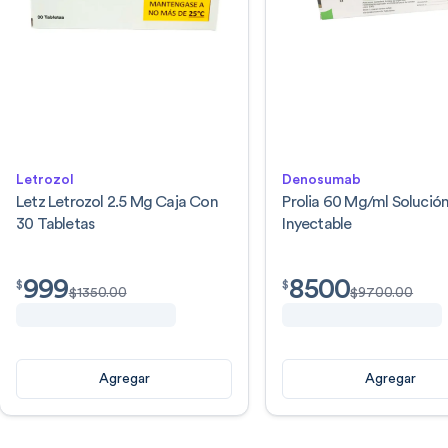
Letrozol
Denosumab
Letz Letrozol 2.5 Mg Caja Con
Prolia 60 Mg/ml Solució
30 Tabletas
Inyectable
999
8500
$
999.00
$
8500.00
$
$
$
1350.00
$
9700.00
Agregar
Agregar