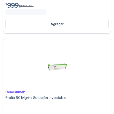
999
$
999.00
$
$
1350.00
Agregar
Denosumab
Prolia 60 Mg/ml Solución Inyectable