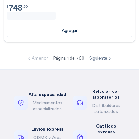
748
$
748.20
$
.
20
Agregar
Anterior
Página
1
de
760
Siguiente
Relación con
Alta especialidad
laboratorios
Medicamentos
Distribuidores
especializados
autorizados
Catálogo
Envíos express
extenso
CDMX y Área