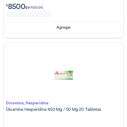
8500
$
8500.00
$
$
9700.00
Agregar
Diosmina, Hesperidina
Diosmina Hesperidina 450 Mg / 50 Mg 20 Tabletas