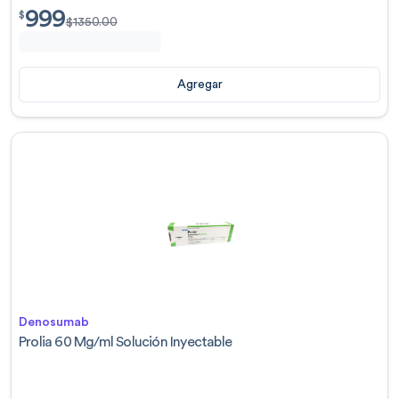
999
$
999.00
$
$
1350.00
Agregar
Denosumab
Prolia 60 Mg/ml Solución Inyectable