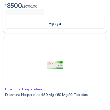
8500
$
8500.00
$
$
9700.00
Agregar
Diosmina, Hesperidina
Diosmina Hesperidina 450 Mg / 50 Mg 20 Tabletas