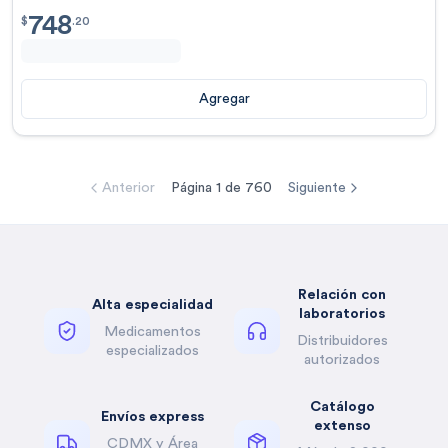
748
$
748.20
$
.
20
Agregar
Anterior
Página
1
de
760
Siguiente
Relación con
Alta especialidad
laboratorios
Medicamentos
Distribuidores
especializados
autorizados
Catálogo
Envíos express
extenso
CDMX y Área