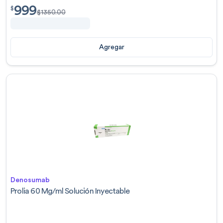
999
$
999.00
$
$
1350.00
Agregar
Denosumab
Prolia 60 Mg/ml Solución Inyectable