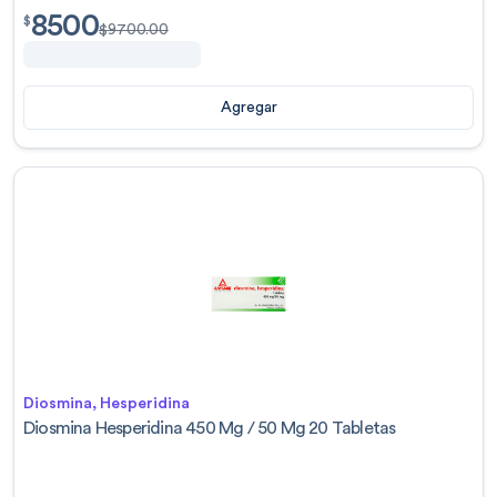
8500
$
8500.00
$
$
9700.00
Agregar
Diosmina, Hesperidina
Diosmina Hesperidina 450 Mg / 50 Mg 20 Tabletas