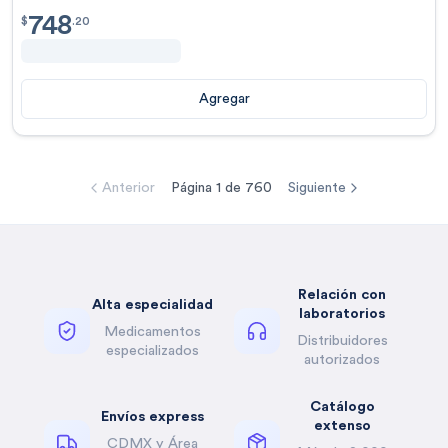
748
$
748.20
$
.
20
Agregar
Anterior
Página
1
de
760
Siguiente
Relación con
Alta especialidad
laboratorios
Medicamentos
Distribuidores
especializados
autorizados
Catálogo
Envíos express
extenso
CDMX y Área