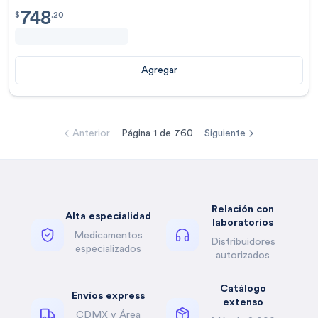
748
$
748.20
$
.
20
Agregar
Anterior
Página
1
de
760
Siguiente
Relación con
Alta especialidad
laboratorios
Medicamentos
Distribuidores
especializados
autorizados
Catálogo
Envíos express
extenso
CDMX y Área