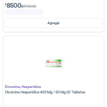
8500
$
8500.00
$
$
9700.00
Agregar
Diosmina, Hesperidina
Diosmina Hesperidina 450 Mg / 50 Mg 20 Tabletas