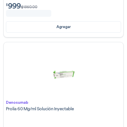
999
$
999.00
$
$
1350.00
Agregar
Denosumab
Prolia 60 Mg/ml Solución Inyectable