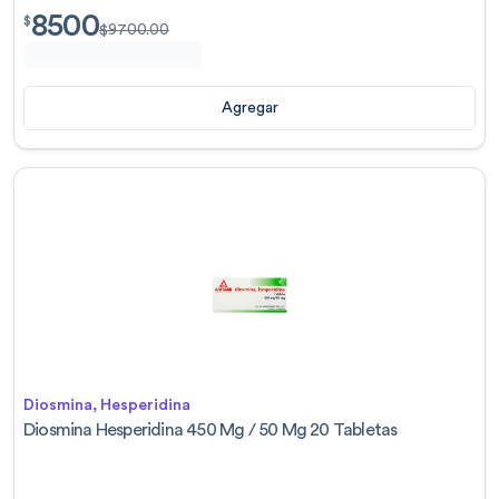
8500
$
8500.00
$
$
9700.00
Agregar
Diosmina, Hesperidina
Diosmina Hesperidina 450 Mg / 50 Mg 20 Tabletas