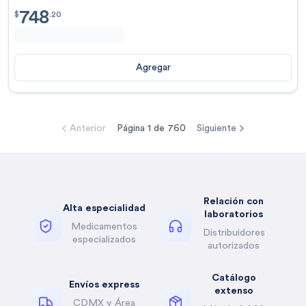
748
$
748.20
$
.
20
Agregar
Anterior
Página
1
de
760
Siguiente
Relación con
Alta especialidad
laboratorios
Medicamentos
Distribuidores
especializados
autorizados
Catálogo
Envíos express
extenso
CDMX y Área