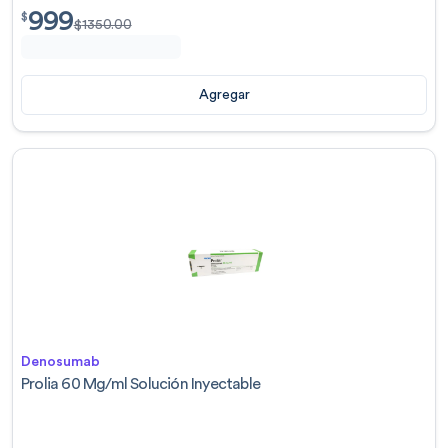
999
$
999.00
$
$
1350.00
Agregar
Denosumab
Prolia 60 Mg/ml Solución Inyectable