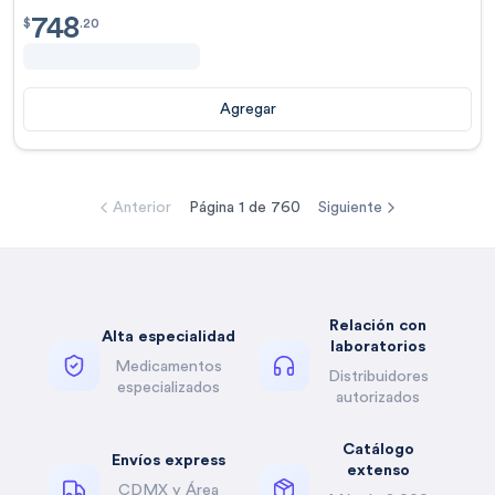
748
$
748.20
$
.
20
Agregar
Anterior
Página
1
de
760
Siguiente
Relación con
Alta especialidad
laboratorios
Medicamentos
Distribuidores
especializados
autorizados
Catálogo
Envíos express
extenso
CDMX y Área