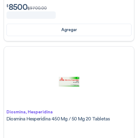
8500
$
8500.00
$
$
9700.00
Agregar
Diosmina, Hesperidina
Diosmina Hesperidina 450 Mg / 50 Mg 20 Tabletas