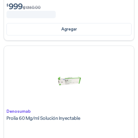
999
$
999.00
$
$
1350.00
Agregar
Denosumab
Prolia 60 Mg/ml Solución Inyectable