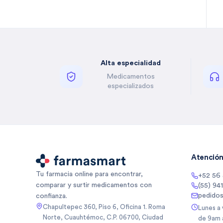
Bella Auro
(
2
)
Benzal
(
1
)
Besins
(
5
)
Besins Healthcare
(
3
)
Alta especialidad
Besins Healthcare Mexico Sa
(
5
)
De
Medicamentos
Besins Healthcare Mexico Sa
(
1
)
especializados
De Cv
Betone
(
4
)
Biancore
(
3
)
Biancore Lab Sa De Cv
(
2
)
Biocodex
(
5
)
Biocodex De Mexico Sa De Cv
(
3
)
Atención 
Bioderma
(
10
)
Tu farmacia online para encontrar,
+52 56
Biogentec
(
1
)
comparar y surtir medicamentos con
(55) 94
Biomep
(
64
)
pedido
confianza.
Biomiral
(
3
)
Chapultepec 360, Piso 6, Oficina 1. Roma
Lunes a
Norte, Cuauhtémoc, C.P. 06700, Ciudad
de 9am 
Biopas
(
1
)