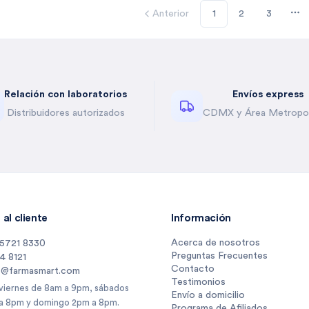
Anterior
1
2
3
Mo
Relación con laboratorios
Envíos express
Distribuidores autorizados
CDMX y Área Metropol
al cliente
Información
Acerca de nosotros
 5721 8330
Preguntas Frecuentes
14 8121
Contacto
s@farmasmart.com
Testimonios
 viernes de 8am a 9pm, sábados
Envío a domicilio
a 8pm y domingo 2pm a 8pm.
Programa de Afiliados