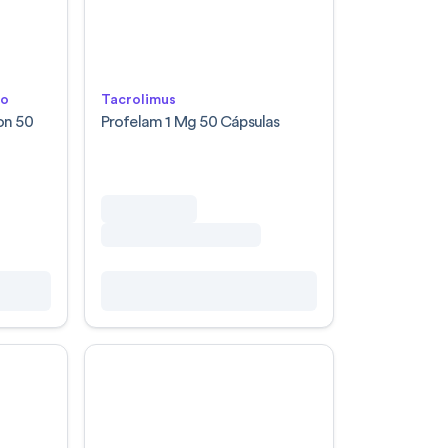
lo
Tacrolimus
on 50
Profelam 1 Mg 50 Cápsulas