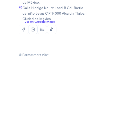
de México.
Biopas Mexico Sa De Cv
(
1
)
Calle Hidalgo No. 72 Local B Col. Barrio
Biosidus
(
1
)
del niño Jesus C.P 14000 Alcaldia Tlalpan
Ciudad de México
Bodycare
(
5
)
Ver en Google Maps
Boehringer
(
50
)
Boehringer Ingelheim Mexico
(
10
)
Bomuca
(
4
)
Boston Medical Device De
(
3
)
Mexic
© Farmasmart 2025
Bristo
(
1
)
Bristol
(
8
)
Bristol Myers Squibb
(
3
)
Bristol Myers Squibb De
(
1
)
Mexico
Broncolin
(
29
)
Brudifarma
(
2
)
Brudifarma Sa De Cv
(
31
)
Bruluagsa
(
9
)
Bruluart
(
28
)