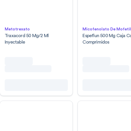
Metotrexato
Micofenolato De Mofeti
Traxacord 50 Mg/2 Ml
Espeflun 500 Mg Caja C
Inyectable
Comprimidos