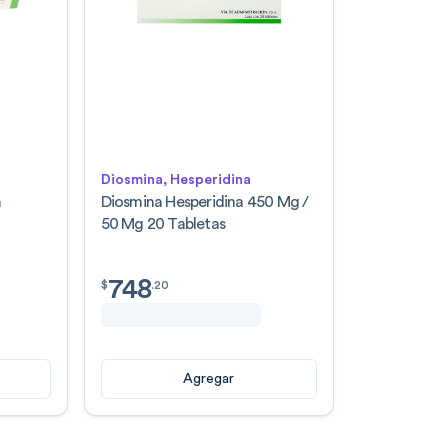
Diosmina, Hesperidina
n
Diosmina Hesperidina 450 Mg /
50 Mg 20 Tabletas
748
$
748.20
$
.
20
Agregar