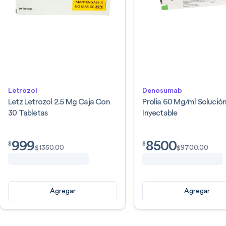
Letrozol
Denosumab
Letz Letrozol 2.5 Mg Caja Con
Prolia 60 Mg/ml Solució
30 Tabletas
Inyectable
999
8500
$
999.00
$
8500.00
$
$
$
1350.00
$
9700.00
Agregar
Agregar