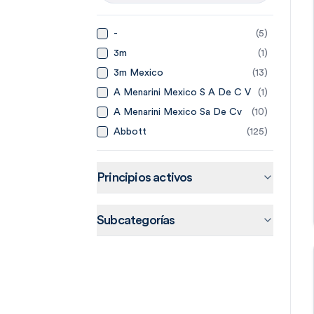
-
(
5
)
3m
(
1
)
3m Mexico
(
13
)
A Menarini Mexico S A De C V
(
1
)
A Menarini Mexico Sa De Cv
(
10
)
Abbott
(
125
)
Abbott Laboratories De
(
14
)
Mexico
Abbvie
(
20
)
Principios activos
Abbvie Farmaceuticos Sa De
(
15
)
Cv
Accord
(
44
)
Subcategorías
Accord Farma Sa De Cv
(
4
)
Accorf
(
1
)
Adn Pharma
(
3
)
Aeromedic
(
2
)
Aerosol Medical Systems
(
4
)