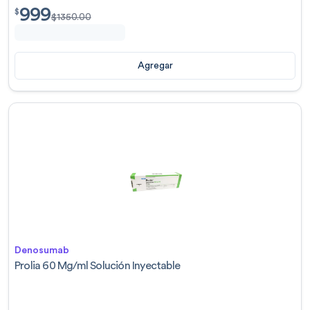
999
$
999.00
$
$
1350.00
Agregar
Denosumab
Prolia 60 Mg/ml Solución Inyectable