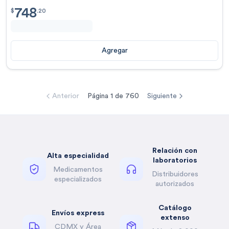
748
$
748.20
$
.
20
Agregar
Anterior
Página
1
de
760
Siguiente
Relación con
Alta especialidad
laboratorios
Medicamentos
Distribuidores
especializados
autorizados
Catálogo
Envíos express
extenso
CDMX y Área