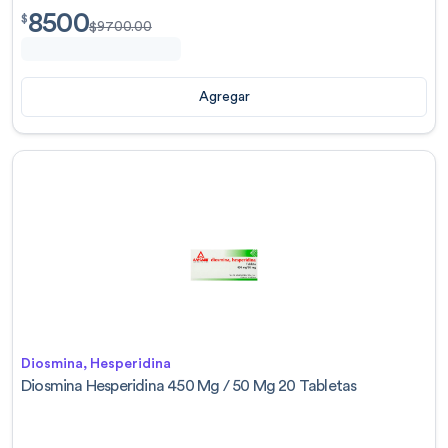
8500
$
8500.00
$
$
9700.00
Agregar
Diosmina, Hesperidina
Diosmina Hesperidina 450 Mg / 50 Mg 20 Tabletas