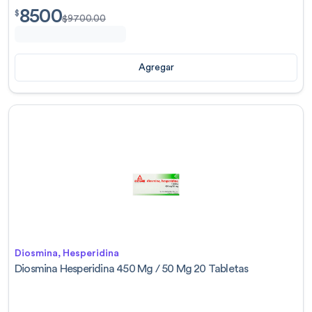
8500
$
8500.00
$
$
9700.00
Agregar
Diosmina, Hesperidina
Diosmina Hesperidina 450 Mg / 50 Mg 20 Tabletas