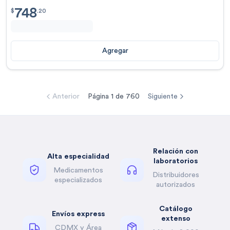
748
$
748.20
$
.
20
Agregar
Anterior
Página
1
de
760
Siguiente
Relación con
Alta especialidad
laboratorios
Medicamentos
Distribuidores
especializados
autorizados
Catálogo
Envíos express
extenso
CDMX y Área