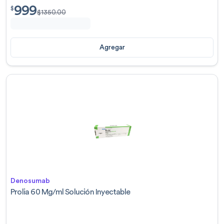
999
$
999.00
$
$
1350.00
Agregar
Denosumab
Prolia 60 Mg/ml Solución Inyectable