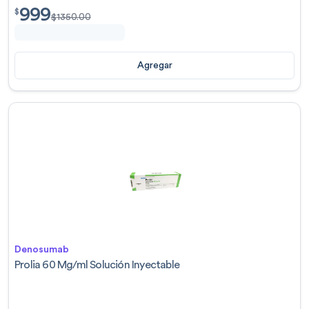
999
$
999.00
$
$
1350.00
Agregar
Denosumab
Prolia 60 Mg/ml Solución Inyectable