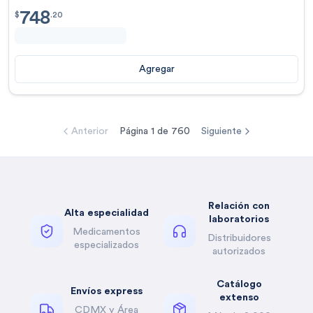
748
$
748.20
$
.
20
Agregar
Anterior
Página
1
de
760
Siguiente
Relación con
Alta especialidad
laboratorios
Medicamentos
Distribuidores
especializados
autorizados
Catálogo
Envíos express
extenso
CDMX y Área