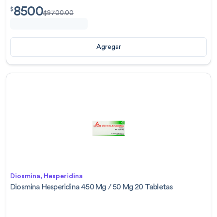
8500
$
8500.00
$
$
9700.00
Agregar
Diosmina, Hesperidina
Diosmina Hesperidina 450 Mg / 50 Mg 20 Tabletas