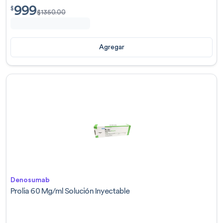
999
$
999.00
$
$
1350.00
Agregar
Denosumab
Prolia 60 Mg/ml Solución Inyectable