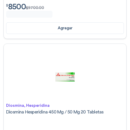
8500
$
8500.00
$
$
9700.00
Agregar
Diosmina, Hesperidina
Diosmina Hesperidina 450 Mg / 50 Mg 20 Tabletas