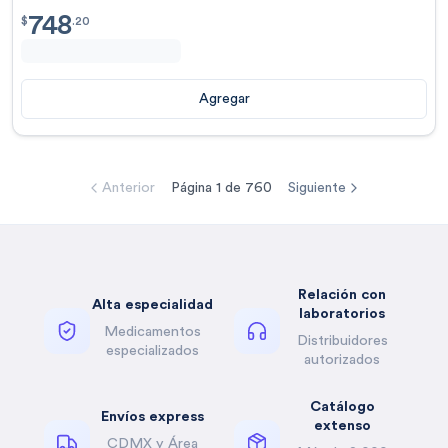
748
$
748.20
$
.
20
Agregar
Anterior
Página
1
de
760
Siguiente
Relación con
Alta especialidad
laboratorios
Medicamentos
Distribuidores
especializados
autorizados
Catálogo
Envíos express
extenso
CDMX y Área