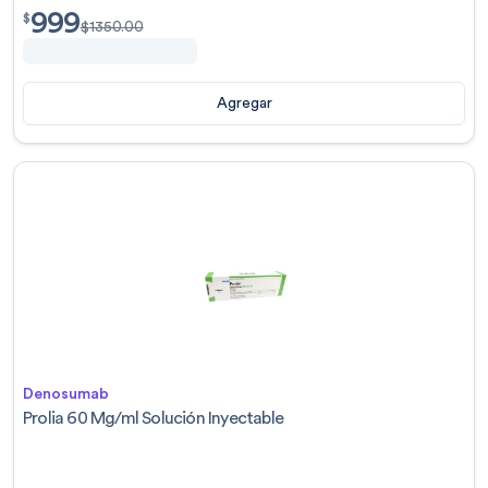
999
$
999.00
$
$
1350.00
Agregar
Denosumab
Prolia 60 Mg/ml Solución Inyectable