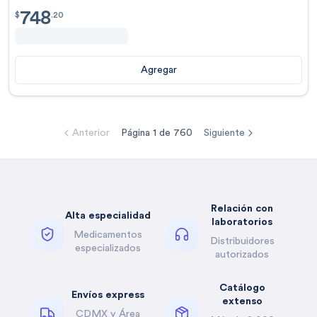
748
$
748.20
$
.
20
Agregar
Anterior
Página
1
de
760
Siguiente
Relación con
Alta especialidad
laboratorios
Medicamentos
Distribuidores
especializados
autorizados
Catálogo
Envíos express
extenso
CDMX y Área