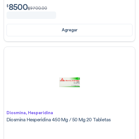
8500
$
8500.00
$
$
9700.00
Agregar
Diosmina, Hesperidina
Diosmina Hesperidina 450 Mg / 50 Mg 20 Tabletas