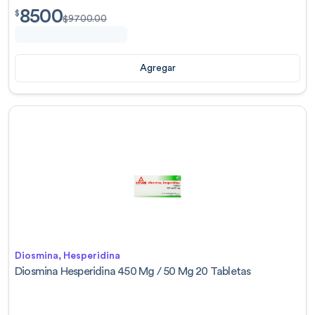
8500
$
8500.00
$
$
9700.00
Agregar
Diosmina, Hesperidina
Diosmina Hesperidina 450 Mg / 50 Mg 20 Tabletas