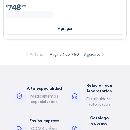
748
$
748.20
$
.
20
Agregar
Anterior
Página
1
de
760
Siguiente
Relación con
Alta especialidad
laboratorios
Medicamentos
Distribuidores
especializados
autorizados
Catálogo
Envíos express
extenso
CDMX y Área