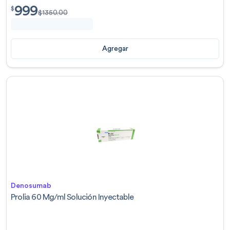
999
$
999.00
$
$
1350.00
Agregar
Denosumab
Prolia 60 Mg/ml Solución Inyectable