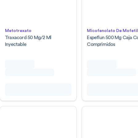
Metotrexato
Micofenolato De Mofeti
Traxacord 50 Mg/2 Ml
Espeflun 500 Mg Caja C
Inyectable
Comprimidos