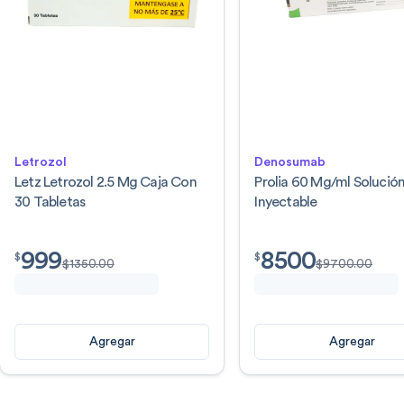
Letrozol
Denosumab
Letz Letrozol 2.5 Mg Caja Con
Prolia 60 Mg/ml Solució
30 Tabletas
Inyectable
999
8500
$
999.00
$
8500.00
$
$
$
1350.00
$
9700.00
Agregar
Agregar