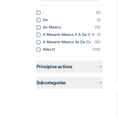
-
(
5
)
3m
(
1
)
3m Mexico
(
13
)
A Menarini Mexico S A De C V
(
1
)
A Menarini Mexico Sa De Cv
(
10
)
Abbott
(
125
)
Abbott Laboratories De
(
14
)
Mexico
Abbvie
(
20
)
Principios activos
Abbvie Farmaceuticos Sa De
(
15
)
Cv
Accord
(
44
)
Subcategorías
Accord Farma Sa De Cv
(
4
)
Accorf
(
1
)
Adn Pharma
(
3
)
Aeromedic
(
2
)
Aerosol Medical Systems
(
4
)