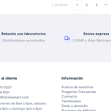
Anterior
1
2
3
Mo
Relación con laboratorios
Envíos express
Distribuidores autorizados
CDMX y Área Metropol
al cliente
Información
Acerca de nosotros
09 0227
Preguntas Frecuentes
14 8121
Contacto
s@farmasmart.com
Testimonios
 viernes de 8am a 9pm, sábados
Envío a domicilio
a 8pm y domingo 2pm a 8pm.
Programa de Afiliados