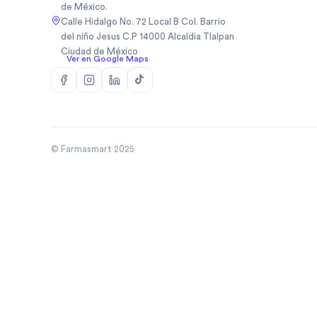
de México.
Biopas Mexico Sa De Cv
(
1
)
Calle Hidalgo No. 72 Local B Col. Barrio
Biosidus
(
1
)
del niño Jesus C.P 14000 Alcaldia Tlalpan
Ciudad de México
Bodycare
(
5
)
Ver en Google Maps
Boehringer
(
50
)
Boehringer Ingelheim Mexico
(
10
)
Bomuca
(
4
)
Boston Medical Device De
(
3
)
Mexic
© Farmasmart 2025
Bristo
(
1
)
Bristol
(
8
)
Bristol Myers Squibb
(
3
)
Bristol Myers Squibb De
(
1
)
Mexico
Broncolin
(
29
)
Brudifarma
(
2
)
Brudifarma Sa De Cv
(
31
)
Bruluagsa
(
9
)
Bruluart
(
28
)