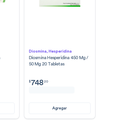
Diosmina, Hesperidina
n
Diosmina Hesperidina 450 Mg /
50 Mg 20 Tabletas
748
$
748.20
$
.
20
Agregar