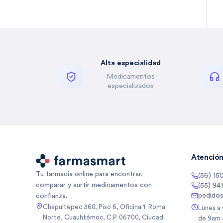
Bella Auro
(
2
)
Benzal
(
1
)
Besins
(
5
)
Besins Healthcare
(
3
)
Alta especialidad
Besins Healthcare Mexico Sa
(
5
)
De
Medicamentos
Besins Healthcare Mexico Sa
(
1
)
especializados
De Cv
Betone
(
4
)
Biancore
(
3
)
Biancore Lab Sa De Cv
(
2
)
Biocodex
(
5
)
Biocodex De Mexico Sa De Cv
(
3
)
Atención 
Bioderma
(
10
)
Tu farmacia online para encontrar,
(56) 15
Biogentec
(
1
)
comparar y surtir medicamentos con
(55) 94
Biomep
(
64
)
pedido
confianza.
Biomiral
(
3
)
Chapultepec 360, Piso 6, Oficina 1. Roma
Lunes a
Norte, Cuauhtémoc, C.P. 06700, Ciudad
de 9am 
Biopas
(
1
)