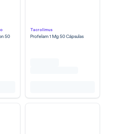
lo
Tacrolimus
on 50
Profelam 1 Mg 50 Cápsulas