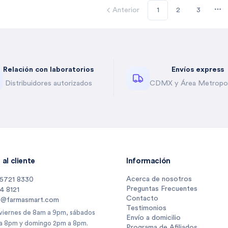
Anterior
1
2
3
Mo
Relación con laboratorios
Envíos express
Distribuidores autorizados
CDMX y Área Metropol
al cliente
Información
Acerca de nosotros
 5721 8330
Preguntas Frecuentes
14 8121
Contacto
s@farmasmart.com
Testimonios
 viernes de 8am a 9pm, sábados
Envío a domicilio
a 8pm y domingo 2pm a 8pm.
Programa de Afiliados