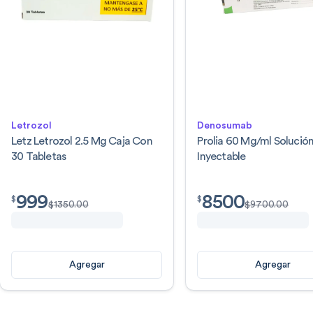
Letrozol
Denosumab
Letz Letrozol 2.5 Mg Caja Con
Prolia 60 Mg/ml Solució
30 Tabletas
Inyectable
999
8500
$
999.00
$
8500.00
$
$
$
1350.00
$
9700.00
Agregar
Agregar