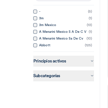
-
(
5
)
3m
(
1
)
3m Mexico
(
13
)
A Menarini Mexico S A De C V
(
1
)
A Menarini Mexico Sa De Cv
(
10
)
Abbott
(
125
)
Abbott Laboratories De
(
14
)
Mexico
Abbvie
(
20
)
Principios activos
Abbvie Farmaceuticos Sa De
(
15
)
Cv
Accord
(
44
)
Subcategorías
Accord Farma Sa De Cv
(
4
)
Accorf
(
1
)
Adn Pharma
(
3
)
Aeromedic
(
2
)
Aerosol Medical Systems
(
4
)