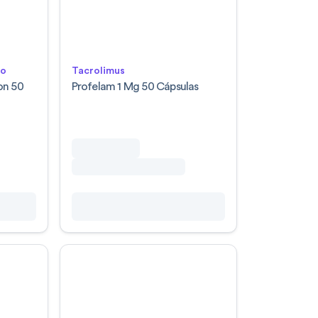
lo
Tacrolimus
on 50
Profelam 1 Mg 50 Cápsulas