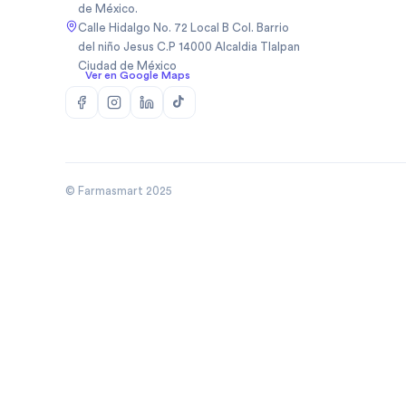
de México.
Biopas Mexico Sa De Cv
(
1
)
Calle Hidalgo No. 72 Local B Col. Barrio
Biosidus
(
1
)
del niño Jesus C.P 14000 Alcaldia Tlalpan
Ciudad de México
Bodycare
(
5
)
Ver en Google Maps
Boehringer
(
50
)
Boehringer Ingelheim Mexico
(
10
)
Bomuca
(
4
)
Boston Medical Device De
(
3
)
Mexic
© Farmasmart 2025
Bristo
(
1
)
Bristol
(
8
)
Bristol Myers Squibb
(
3
)
Bristol Myers Squibb De
(
1
)
Mexico
Broncolin
(
29
)
Brudifarma
(
2
)
Brudifarma Sa De Cv
(
31
)
Bruluagsa
(
9
)
Bruluart
(
28
)