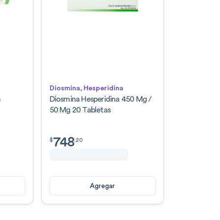
Diosmina, Hesperidina
n
Diosmina Hesperidina 450 Mg /
50 Mg 20 Tabletas
748
$
748.20
$
.
20
Agregar