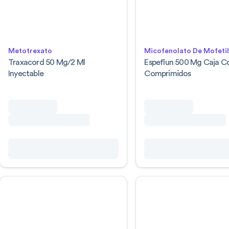
Metotrexato
Micofenolato De Mofeti
Traxacord 50 Mg/2 Ml
Espeflun 500 Mg Caja C
Inyectable
Comprimidos