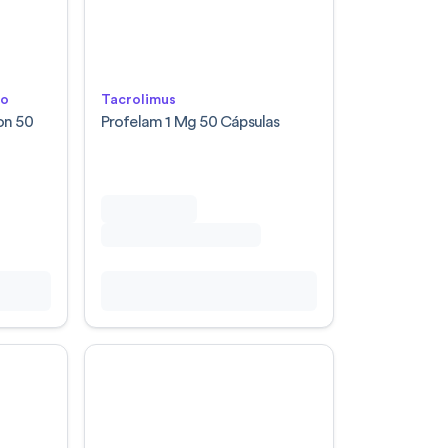
lo
Tacrolimus
on 50
Profelam 1 Mg 50 Cápsulas