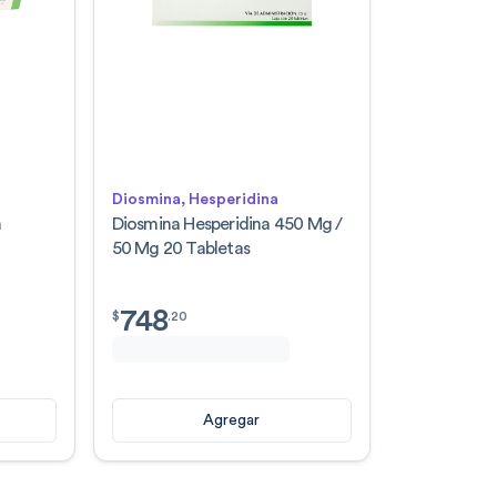
Diosmina, Hesperidina
n
Diosmina Hesperidina 450 Mg /
50 Mg 20 Tabletas
748
$
748.20
$
.
20
Agregar