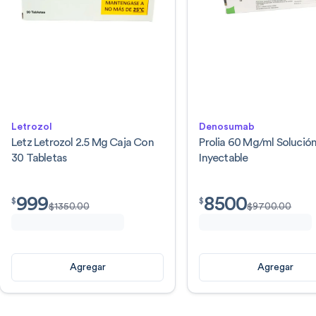
Letrozol
Denosumab
Letz Letrozol 2.5 Mg Caja Con
Prolia 60 Mg/ml Solució
30 Tabletas
Inyectable
999
8500
$
999.00
$
8500.00
$
$
$
1350.00
$
9700.00
Agregar
Agregar