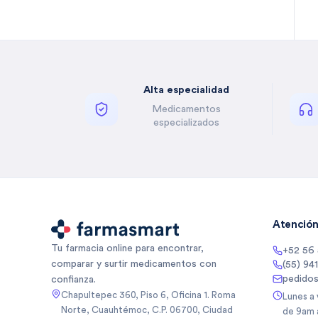
Bella Auro
(
2
)
Benzal
(
1
)
Besins
(
5
)
Besins Healthcare
(
3
)
Alta especialidad
Besins Healthcare Mexico Sa
(
5
)
De
Medicamentos
Besins Healthcare Mexico Sa
(
1
)
especializados
De Cv
Betone
(
4
)
Biancore
(
3
)
Biancore Lab Sa De Cv
(
2
)
Biocodex
(
5
)
Biocodex De Mexico Sa De Cv
(
3
)
Atención 
Bioderma
(
10
)
Tu farmacia online para encontrar,
+52 56
Biogentec
(
1
)
comparar y surtir medicamentos con
(55) 94
Biomep
(
64
)
pedido
confianza.
Biomiral
(
3
)
Chapultepec 360, Piso 6, Oficina 1. Roma
Lunes a
Norte, Cuauhtémoc, C.P. 06700, Ciudad
de 9am 
Biopas
(
1
)