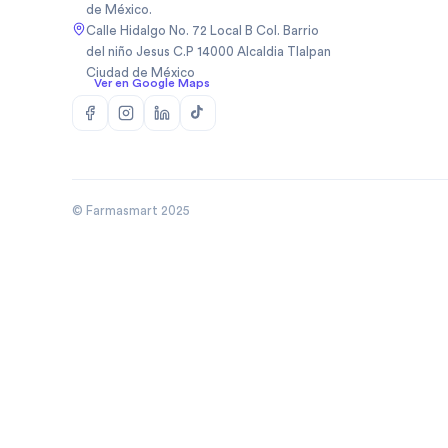
de México.
Biopas Mexico Sa De Cv
(
1
)
Calle Hidalgo No. 72 Local B Col. Barrio
Biosidus
(
1
)
del niño Jesus C.P 14000 Alcaldia Tlalpan
Ciudad de México
Bodycare
(
5
)
Ver en Google Maps
Boehringer
(
50
)
Boehringer Ingelheim Mexico
(
10
)
Bomuca
(
4
)
Boston Medical Device De
(
3
)
Mexic
© Farmasmart 2025
Bristo
(
1
)
Bristol
(
8
)
Bristol Myers Squibb
(
3
)
Bristol Myers Squibb De
(
1
)
Mexico
Broncolin
(
29
)
Brudifarma
(
2
)
Brudifarma Sa De Cv
(
31
)
Bruluagsa
(
9
)
Bruluart
(
28
)