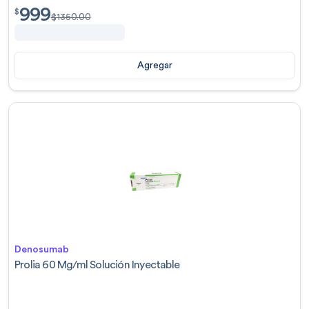
999
$
999.00
$
$
1350.00
Agregar
Denosumab
Prolia 60 Mg/ml Solución Inyectable