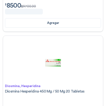
8500
$
8500.00
$
$
9700.00
Agregar
Diosmina, Hesperidina
Diosmina Hesperidina 450 Mg / 50 Mg 20 Tabletas