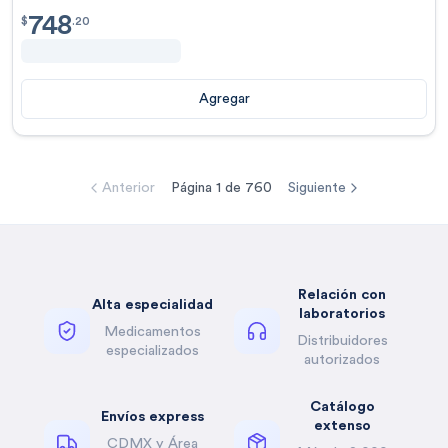
748
$
748.20
$
.
20
Agregar
Anterior
Página
1
de
760
Siguiente
Relación con
Alta especialidad
laboratorios
Medicamentos
Distribuidores
especializados
autorizados
Catálogo
Envíos express
extenso
CDMX y Área