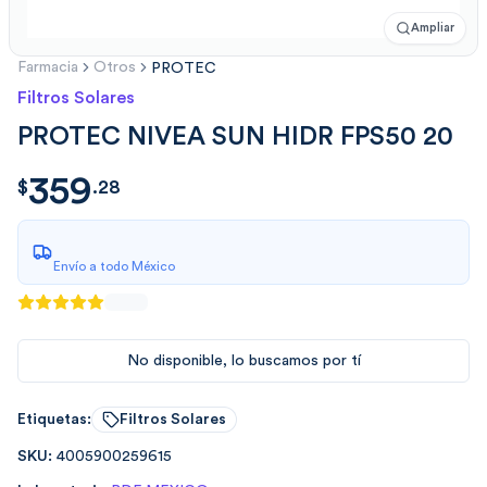
Ampliar
Farmacia
Otros
PROTEC
Filtros Solares
PROTEC NIVEA SUN HIDR FPS50 20
359
$
359.2862
$
.
28
Envío a todo México
No disponible, lo buscamos por tí
Etiquetas:
Filtros Solares
SKU:
4005900259615