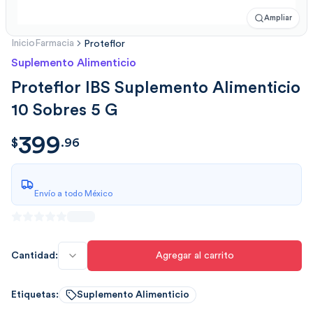
Ampliar
Inicio
Farmacia
Proteflor
Suplemento Alimenticio
Proteflor IBS Suplemento Alimenticio
10 Sobres 5 G
399
$
399.9663
$
.
96
Envío a todo México
Cantidad:
Agregar al carrito
Etiquetas:
Suplemento Alimenticio