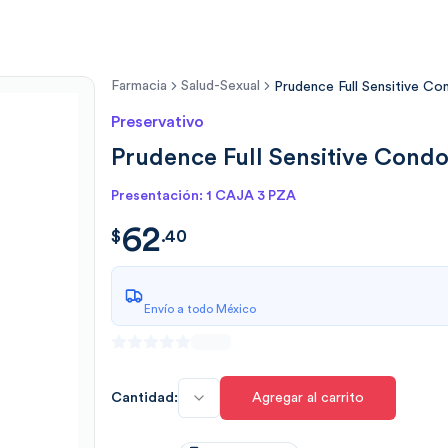
Farmacia
Salud-Sexual
Prudence Full Sensitive Co
Preservativo
Prudence Full Sensitive Condo
Presentación: 1 CAJA 3 PZA
62
$
62.40
$
.
40
Envío a todo México
Cantidad:
Agregar al carrito