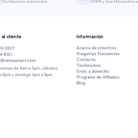
Distribuidores autorizados
CDMX y Área Metropolitan
al cliente
Información
Acerca de nosotros
09 0227
Preguntas Frecuentes
14 8121
Contacto
s@farmasmart.com
Testimonios
 viernes de 8am a 9pm, sábados
Envío a domicilio
a 8pm y domingo 2pm a 8pm.
Programa de Afiliados
Blog