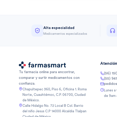
Alta especialidad
Medicamentos especializados
Atención 
Tu farmacia online para encontrar,
(56) 15
comparar y surtir medicamentos con
(55) 94
confianza.
pedido
Chapultepec 360, Piso 6, Oficina 1. Roma
Lunes a
Norte, Cuauhtémoc, C.P. 06700, Ciudad
de 9am 
de México.
Calle Hidalgo No. 72 Local B Col. Barrio
del niño Jesus C.P 14000 Alcaldia Tlalpan
Ciudad de México