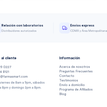
Relación con laboratorios
Envíos express
Distribuidores autorizados
CDMX y Área Metropolitan
al cliente
Información
Acerca de nosotros
09 0227
Preguntas Frecuentes
14 8121
Contacto
s@farmasmart.com
Testimonios
 viernes de 8am a 9pm, sábados
Envío a domicilio
a 8pm y domingo 2pm a 8pm.
Programa de Afiliados
Blog