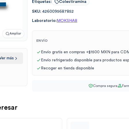
Etiquetas:
Colestiramina
SKU:
4260095687852
Laboratorio:
MOKSHA8
Ampliar
ENVÍO
Envío gratis en compras +$1500 MXN para CDM
Ver más
Envío refrigerado disponible para productos es
Recoger en tienda disponible
Compra segura
Farm
eresar