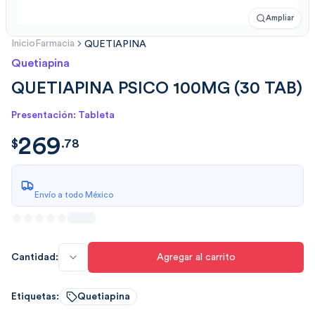
Ampliar
Inicio
Farmacia
QUETIAPINA
Quetiapina
QUETIAPINA PSICO 100MG (30 TAB)
Presentación: Tableta
269
$
269.784
$
.
78
Envío a todo México
Cantidad:
Agregar al carrito
Etiquetas:
Quetiapina