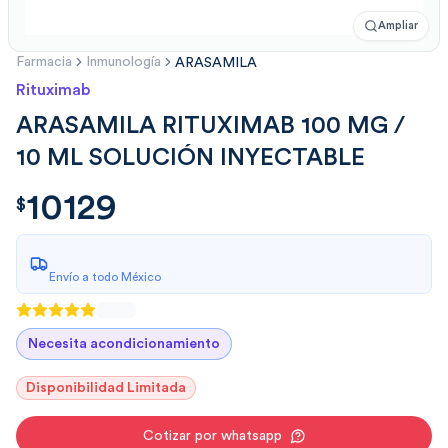
Ampliar
Farmacia
Inmunología
ARASAMILA
Rituximab
ARASAMILA RITUXIMAB 100 MG /
10 ML SOLUCIÓN INYECTABLE
10129
$
10129.00
$
Envío a todo México
Necesita acondicionamiento
Disponibilidad Limitada
Cotizar por whatsapp