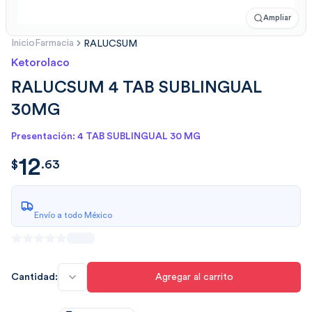
Ampliar
Inicio
Farmacia
RALUCSUM
Ketorolaco
RALUCSUM 4 TAB SUBLINGUAL
30MG
Presentación: 4 TAB SUBLINGUAL 30 MG
12
$
12.63
$
.
63
Envío a todo México
Cantidad:
Agregar al carrito