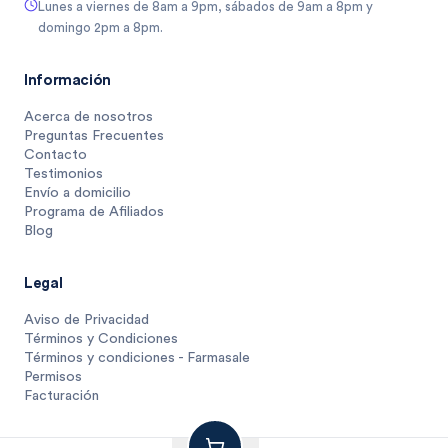
Lunes a viernes de 8am a 9pm, sábados de 9am a 8pm y
domingo 2pm a 8pm.
Información
Acerca de nosotros
Preguntas Frecuentes
Contacto
Testimonios
Envío a domicilio
Programa de Afiliados
Blog
Legal
Aviso de Privacidad
Términos y Condiciones
Términos y condiciones - Farmasale
Permisos
Facturación
92
$
.
25
1 unidad
$
92.2