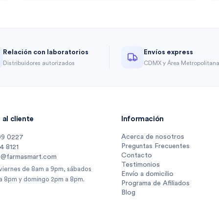
Relación con laboratorios
Envíos express
Distribuidores autorizados
CDMX y Área Metropolitan
al cliente
Información
Acerca de nosotros
09 0227
Preguntas Frecuentes
14 8121
Contacto
s@farmasmart.com
Testimonios
 viernes de 8am a 9pm, sábados
Envío a domicilio
a 8pm y domingo 2pm a 8pm.
Programa de Afiliados
Blog