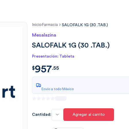
Inicio
Farmacia
SALOFALK 1G (30 .TAB.)
Mesalazina
SALOFALK 1G (30 .TAB.)
Presentación: Tableta
957
$
957.5507
$
.
55
Envío a todo México
Cantidad:
Agregar al carrito