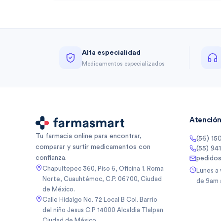
Alta especialidad
Medicamentos especializados
Atención 
Tu farmacia online para encontrar,
(56) 15
comparar y surtir medicamentos con
(55) 94
confianza.
pedido
Chapultepec 360, Piso 6, Oficina 1. Roma
Lunes a
Norte, Cuauhtémoc, C.P. 06700, Ciudad
de 9am 
de México.
Calle Hidalgo No. 72 Local B Col. Barrio
del niño Jesus C.P 14000 Alcaldia Tlalpan
Ciudad de México