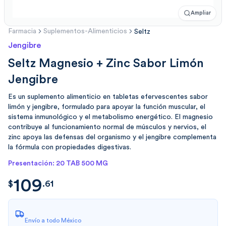
Ampliar
Farmacia
Suplementos-Alimenticios
Seltz
Jengibre
Seltz Magnesio + Zinc Sabor Limón
Jengibre
Es un suplemento alimenticio en tabletas efervescentes sabor
limón y jengibre, formulado para apoyar la función muscular, el
sistema inmunológico y el metabolismo energético. El magnesio
contribuye al funcionamiento normal de músculos y nervios, el
zinc apoya las defensas del organismo y el jengibre complementa
la fórmula con propiedades digestivas.
Presentación: 20 TAB 500 MG
109
$
109.61
$
.
61
Envío a todo México