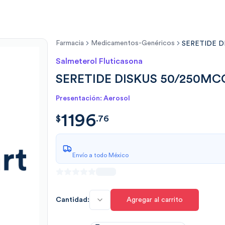
Farmacia
Medicamentos-Genéricos
SERETIDE D
Salmeterol Fluticasona
SERETIDE DISKUS 50/250MCG
Presentación: Aerosol
1196
$
1196.7604
$
.
76
Envío a todo México
Cantidad:
Agregar al carrito