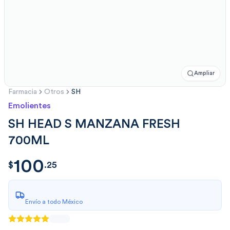
Ampliar
Farmacia
Otros
SH
Emolientes
SH HEAD S MANZANA FRESH
700ML
100
$
100.257143
$
.
25
Envío a todo México