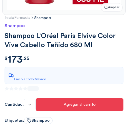
Ampliar
Inicio
Farmacia
Shampoo
Shampoo
Shampoo L'Oréal Paris Elvive Color
Vive Cabello Teñido 680 Ml
173
$
173.25644
$
.
25
Envío a todo México
Cantidad:
Agregar al carrito
Etiquetas:
Shampoo