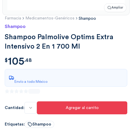
Ampliar
Farmacia
Medicamentos-Genéricos
Shampoo
Shampoo
Shampoo Palmolive Optims Extra
Intensivo 2 En 1 700 Ml
105
$
105.480076
$
.
48
Envío a todo México
Cantidad:
Agregar al carrito
Etiquetas:
Shampoo