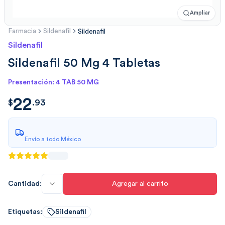
Ampliar
Farmacia
Sildenafil
Sildenafil
Sildenafil
Sildenafil 50 Mg 4 Tabletas
Presentación: 4 TAB 50 MG
22
$
22.9350
$
.
93
Envío a todo México
Cantidad:
Agregar al carrito
Etiquetas:
Sildenafil