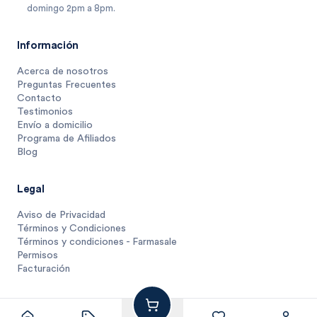
domingo 2pm a 8pm.
Información
Acerca de nosotros
Preguntas Frecuentes
Contacto
Testimonios
Envío a domicilio
Programa de Afiliados
Blog
Legal
Aviso de Privacidad
Términos y Condiciones
Términos y condiciones - Farmasale
Permisos
Facturación
22
$
.
93
1 unidad
$
22.9