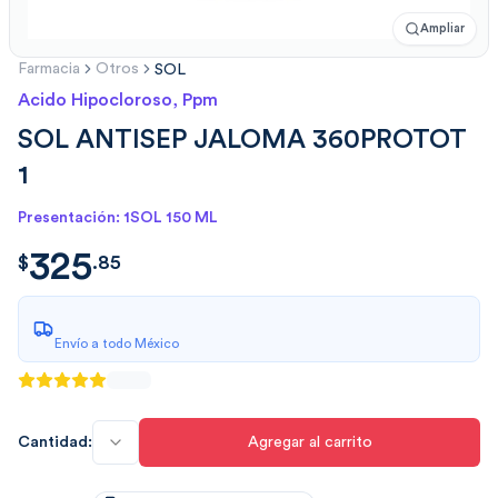
Ampliar
Farmacia
Otros
SOL
Acido Hipocloroso, Ppm
SOL ANTISEP JALOMA 360PROTOT
1
Presentación: 1SOL 150 ML
325
$
325.85
$
.
85
Envío a todo México
Cantidad:
Agregar al carrito