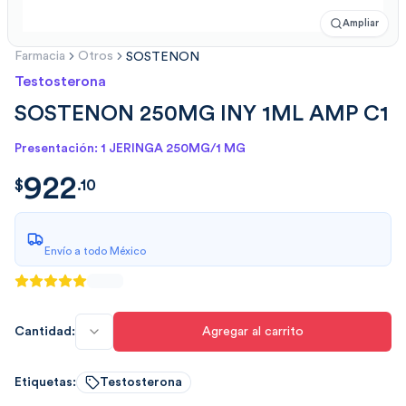
Ampliar
Farmacia
Otros
SOSTENON
Testosterona
SOSTENON 250MG INY 1ML AMP C1
Presentación: 1 JERINGA 250MG/1 MG
922
$
922.1023
$
.
10
Envío a todo México
Cantidad:
Agregar al carrito
Etiquetas:
Testosterona